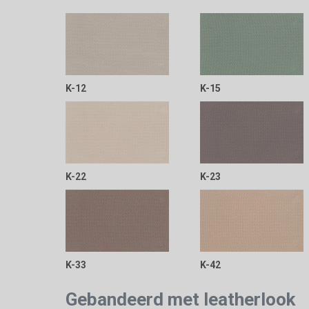
K-12
K-15
K-22
K-23
K-33
K-42
Gebandeerd met leatherlook