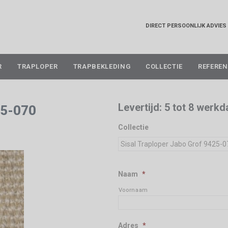
DIRECT PERSOONLIJK ADVIES
Skip
R
TRAPLOPER
TRAPBEKLEDING
COLLECTIE
REFEREN
to
content
Levertijd: 5 tot 8 werk
25-070
Collectie
Naam
*
Voornaam
Adres
*