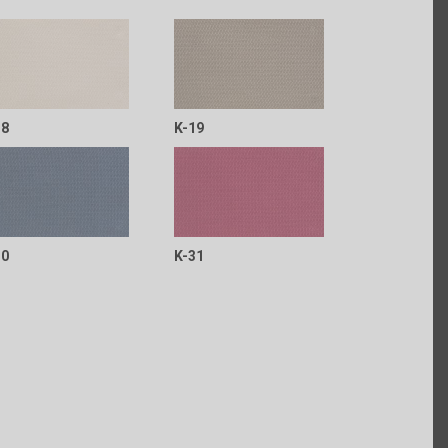
18
K-19
30
K-31