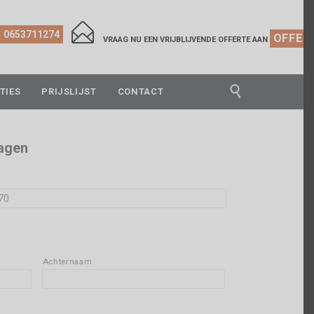

0653711274
OFFER
VRAAG NU EEN VRIJBLIJVENDE OFFERTE AAN

TIES
PRIJSLIJST
CONTACT
dagen
Achternaam