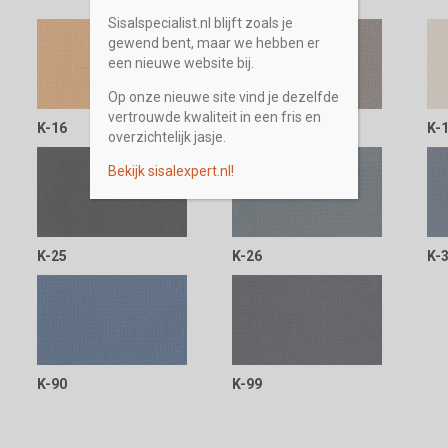
Sisalspecialist.nl blijft zoals je
gewend bent, maar we hebben er
een nieuwe website bij.
Op onze nieuwe site vind je dezelfde
vertrouwde kwaliteit in een fris en
K-16
K-17
K-
overzichtelijk jasje.
Bekijk sisalexpert.nl!
K-25
K-26
K-
K-90
K-99