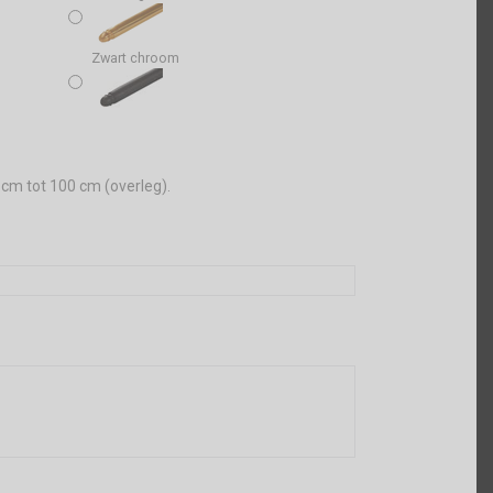
Zwart chroom
 cm tot 100 cm (overleg).