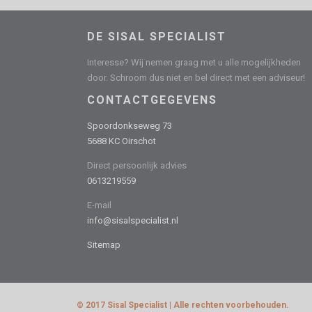
DE SISAL SPECIALIST
Interesse? Wij nemen graag met u alle mogelijkheden
door. Schroom dus niet en bel direct met een adviseur!
CONTACTGEGEVENS
Spoordonkseweg 73
5688 KC Oirschot
Direct persoonlijk advies
0613219559
E-mail
info@sisalspecialist.nl
Sitemap
© 2017 Sisal Specialist | Alle rechten voorbehouden.