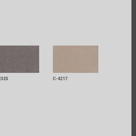
2325
C-4217