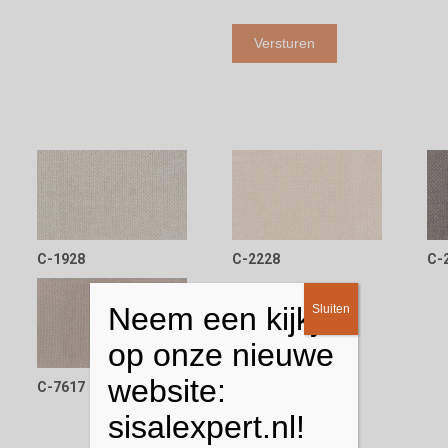
C-1928
C-2228
C-
Neem een kijkje
Sluiten
op onze nieuwe
website:
C-7617
sisalexpert.nl!