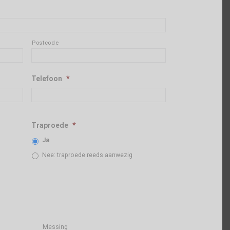
Postcode
Telefoon
*
Traproede
*
Ja
Nee: traproede reeds aanwezig
Messing