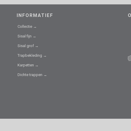
INFORMATIEF
Collectie →
Sisal fijn →
Sisal grof →
Trapbekleding →
Karpetten →
Dichte trappen →