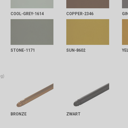
COOL-GREY-1614
COPPER-2346
GI
STONE-1171
SUN-8602
YE
eg)
BRONZE
ZWART