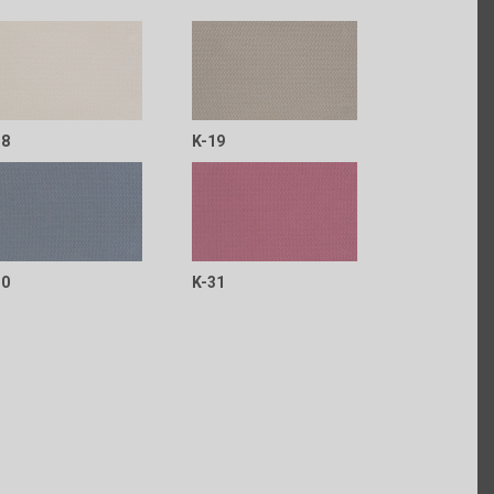
18
K-19
30
K-31