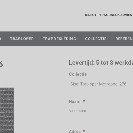
DIRECT PERSOONLIJK ADVIES
Skip
R
TRAPLOPER
TRAPBEKLEDING
COLLECTIE
REFEREN
to
content
Levertijd: 5 tot 8 werk
6
Collectie
Naam
*
Voornaam
Adres
*