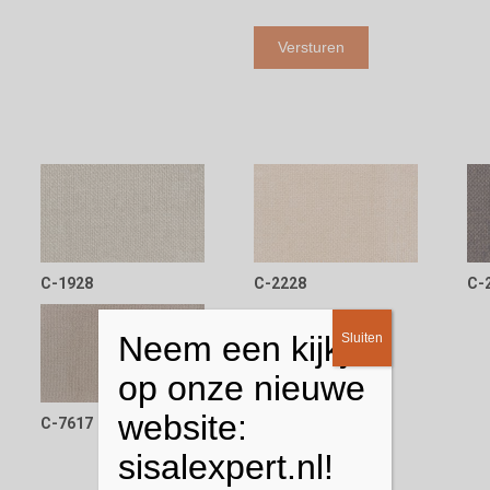
C-1928
C-2228
C-
Neem een kijkje
Sluiten
op onze nieuwe
website:
C-7617
sisalexpert.nl!