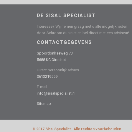
DE SISAL SPECIALIST
Interesse? Wij nemen graag met u alle mogelijkheden
door. Schroom dus niet en bel direct met een adviseur!
CONTACTGEGEVENS
Spoordonkseweg 73
5688 KC Oirschot
Direct persoonlijk advies
0613219559
E-mail
info@sisalspecialist.nl
Sitemap
© 2017 Sisal Specialist | Alle rechten voorbehouden.