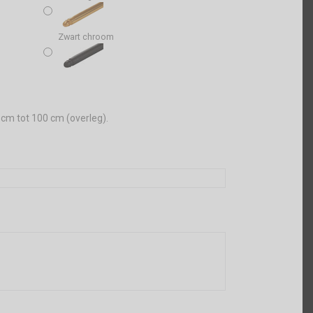
Zwart chroom
 cm tot 100 cm (overleg).