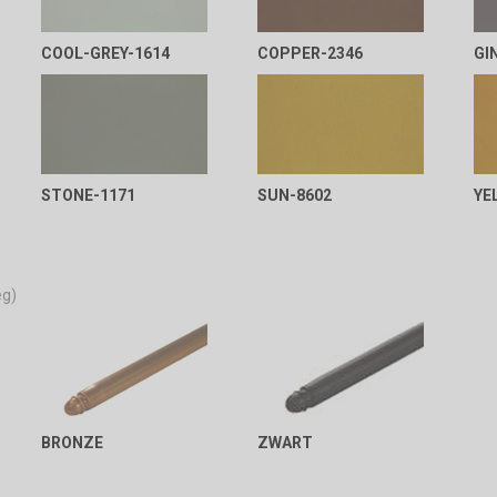
COOL-GREY-1614
COPPER-2346
GI
STONE-1171
SUN-8602
YE
eg)
BRONZE
ZWART