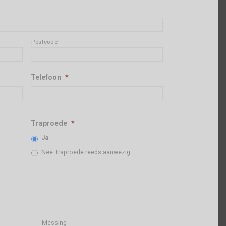
Postcode
Telefoon
*
Traproede
*
Ja
Nee: traproede reeds aanwezig
Messing