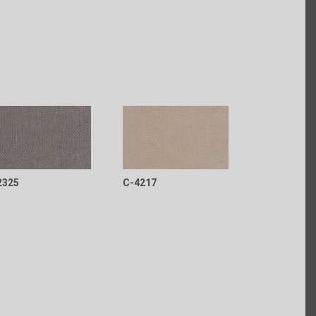
2325
C-4217