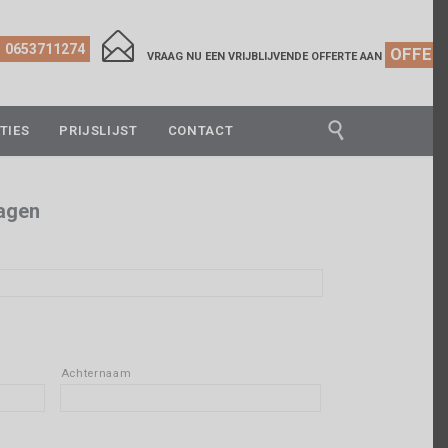

0653711274
OFFER
VRAAG NU EEN VRIJBLIJVENDE OFFERTE AAN

TIES
PRIJSLIJST
CONTACT
dagen
Achternaam