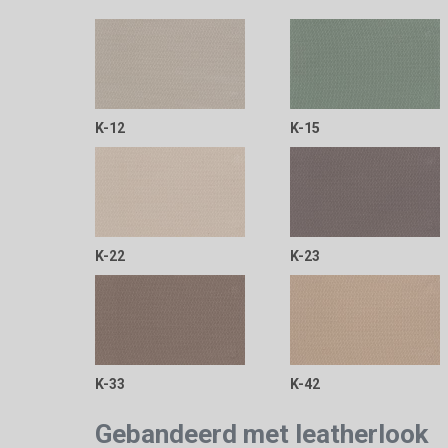
K-12
K-15
K-22
K-23
K-33
K-42
Gebandeerd met leatherlook