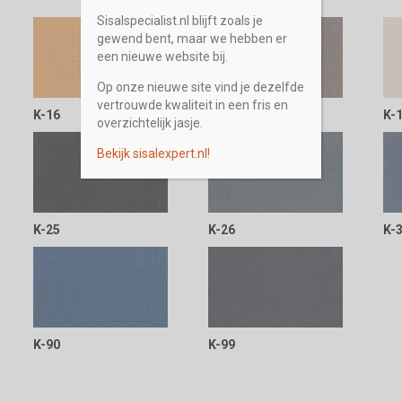
Sisalspecialist.nl blijft zoals je
gewend bent, maar we hebben er
een nieuwe website bij.
Op onze nieuwe site vind je dezelfde
vertrouwde kwaliteit in een fris en
K-16
K-17
K-
overzichtelijk jasje.
Bekijk sisalexpert.nl!
K-25
K-26
K-
K-90
K-99