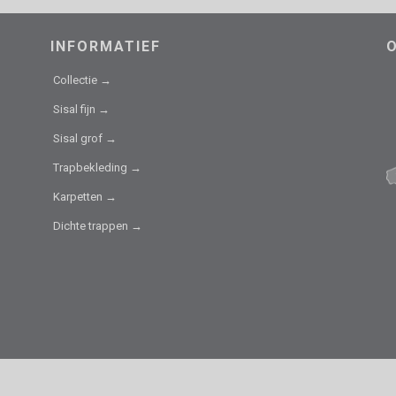
INFORMATIEF
Collectie →
Sisal fijn →
Sisal grof →
Trapbekleding →
Karpetten →
Dichte trappen →