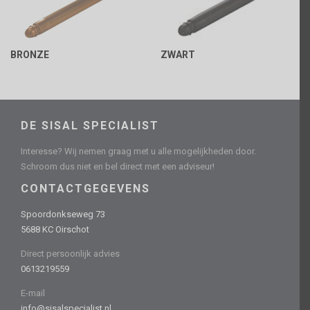
BRONZE
ZWART
DE SISAL SPECIALIST
Interesse? Wij nemen graag met u alle mogelijkheden door.
Schroom dus niet en bel direct met een adviseur!
CONTACTGEGEVENS
Spoordonkseweg 73
5688 KC Oirschot
Direct persoonlijk advies
0613219559
E-mail
info@sisalspecialist.nl