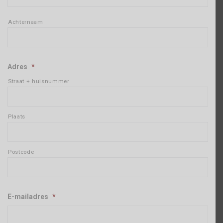
Achternaam
Adres
*
Straat + huisnummer
Plaats
Postcode
E-mailadres
*