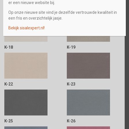
er een nieuwe website bij.
K-16
K-17
Op onze nieuwe site vind je dezelfde vertrouwde kwaliteit in
een fris en overzichtelijk jasje.
Bekijk sisalexpert.nl!
K-18
K-19
K-22
K-23
K-25
K-26