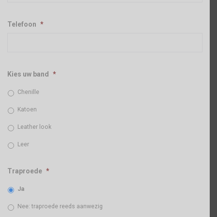
Telefoon
*
Kies uw band
*
Chenille
Katoen
Leather look
Leer
Traproede
*
Ja
Nee: traproede reeds aanwezig