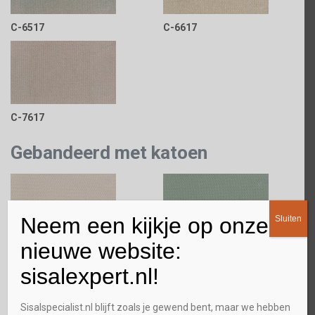
C-6517
C-6617
C-7617
Gebandeerd met katoen
Neem een kijkje op onze
Sluiten
nieuwe website:
K-12
K-15
sisalexpert.nl!
Sisalspecialist.nl blijft zoals je gewend bent, maar we hebben