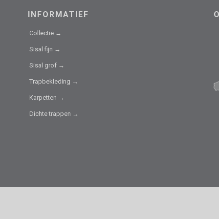
INFORMATIEF
Collectie →
Sisal fijn →
Sisal grof →
Trapbekleding →
Karpetten →
Dichte trappen →