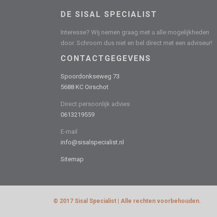
DE SISAL SPECIALIST
Interesse? Wij nemen graag met u alle mogelijkheden
door. Schroom dus niet en bel direct met een adviseur!
CONTACTGEGEVENS
Spoordonkseweg 73
5688 KC Oirschot
Direct persoonlijk advies
0613219559
E-mail
info@sisalspecialist.nl
Sitemap
© 2017 Sisal Specialist | Alle rechten voorbehouden.