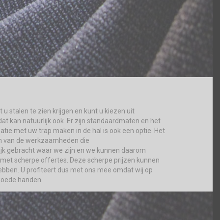
 u stalen te zien krijgen en kunt u kiezen uit
dat kan natuurlijk ook. Er zijn standaardmaten en het
tie met uw trap maken in de hal is ook een optie. Het
één van de werkzaamheden die
delijk gebracht waar we zijn en we kunnen daarom
 met scherpe offertes. Deze scherpe prijzen kunnen
bben. U profiteert dus met ons mee omdat wij op
 goede handen.