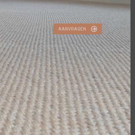

AANVRAGEN