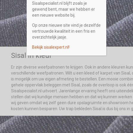
Sisalspecialist.nl blijft zoals je
gewend bent, maar we hebben er
een nieuwe website bij.
Op onze nieuwe site vind je dezelfde
vertrouwde kwaliteit in een fris en
overzichtelijk jasje.
Bekijk sisalexpert.nl!
Sisal in kleur
Er zijn diverse weefpatronen te krijgen. Ook in andere kleuren kunt
verschillende weefpatronen. Wilt u een kleed of karpet van Sisal, 
is mogelijk om uw eigen afmeting te bestellen. Een mooie combina
gehele oppervlak beleggen met Sisal, zoals de overloop is ook 
Sisalspecialist.nl uitvoert. Jarenlange ervaring heeft ons uitein
stellen dat wij kundige mensen hebben en dat wij kunnen werken
wij geven omdat wij zelf geen dure opslagruimte en showroom he
kosten kunnen besparen. Uw trap bekleden Sisal is dus bij ons in