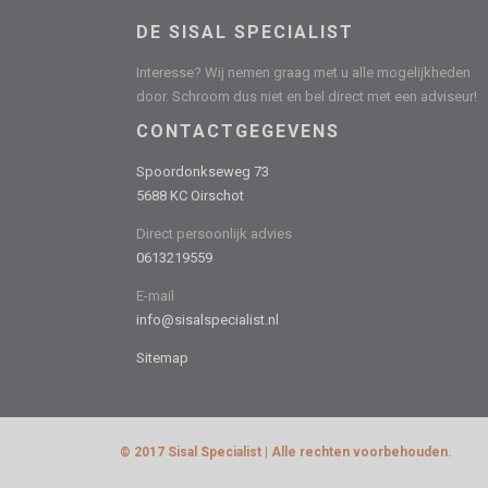
DE SISAL SPECIALIST
Interesse? Wij nemen graag met u alle mogelijkheden
door. Schroom dus niet en bel direct met een adviseur!
CONTACTGEGEVENS
Spoordonkseweg 73
5688 KC Oirschot
Direct persoonlijk advies
0613219559
E-mail
info@sisalspecialist.nl
Sitemap
© 2017 Sisal Specialist | Alle rechten voorbehouden.