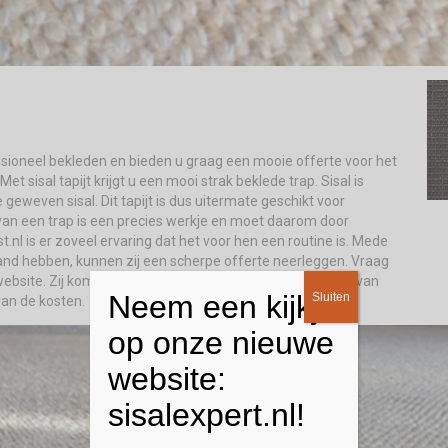
essioneel bekleden en bieden u graag een mooie offerte voor het
t sisal tapijt krijgt u een mooi strak beklede trap. Sisal is
e geweven sisal. Dit tapijt is dus uitermate geschikt voor
 van een trap is een precies werkje en moet daarom door
nl is er zoveel ervaring dat het voor hen een routine is. Mede
d hebben, kunnen zij een scherpe offerte neerleggen. Vraag
website. Zij komen graag vrijblijvend langs om u de stalen van
Neem een kijkje
Sluiten
van de kosten.
op onze nieuwe
website:
sisalexpert.nl!