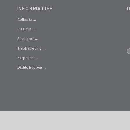
INFORMATIEF
Collectie →
Sisal fijn →
Sisal grof →
Trapbekleding →
Karpetten →
Dichte trappen →