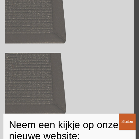
Neem een kijkje op onze
Sluiten
Dichte trap bekleden
nieuwe website: