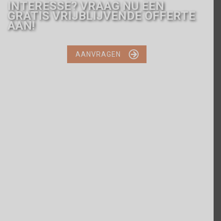
INTERESSE? VRAAG NU EEN
GRATIS VRIJBLIJVENDE OFFERTE
AAN!

AANVRAGEN