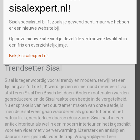
Een dichte trap kan volledig bekleed worden, wat inhoud dat de
sisalexpert.nl!
stootborden en de zijborden ook worden gestoffeerd. Een trap
stofferen Sisal Den Bosch kan ook door het bekleden van alleen
de stootborden en niet de zijborden. Wij stofferen en u beslist
Sisalspecialist.nl blijft zoals je gewend bent, maar we hebben
hoe u het wilt hebben. Onze vakmensen met een jarenlange
er een nieuwe website bij.
ervaring zorgen dat de Sisal vloerbedekking super-strak wordt
Op onze nieuwe site vind je dezelfde vertrouwde kwaliteit in
gelegd. Goed en scherp gereedschap is de basis voor een
een fris en overzichtelijk jasje.
perfect aansluitend geheel. Kijk op
www.sisalspecialist.nl
voor
foto’s en een video over onze specialiteit.
Bekijk sisalexpert.nl!
Trendsetter Sisal
Sisal is tegenwoordig vooral trendy en modern, terwijl het een
tijdlang als “uit de tijd” werd gezien en niemand meer een trap
stofferen Sisal Den Bosch liet doen. Andere materialen werden
geproduceerd en de Sisal raakte een beetje in de vergetelheid.
Nu er sprake is van het duurzamer maken van onze aarde, is
men de Sisal weer gaan waarderen als grondstof omdat het
natuurlijk is, oersterk en daarom duurzaam. Sisal past in een
antiek interieur als wel in een modern interieur en het is geschikt
voor een vloer met vloerverwarming. IJzersterk en antislip en
daarom zeer geschikt voor de trap. Vraag vrijblijvend een