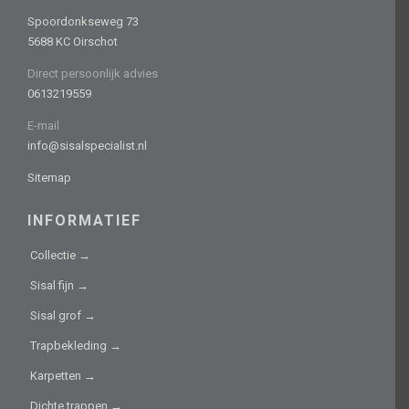
Spoordonkseweg 73
5688 KC Oirschot
Direct persoonlijk advies
0613219559
E-mail
info@sisalspecialist.nl
Sitemap
INFORMATIEF
Collectie →
Sisal fijn →
Sisal grof →
Trapbekleding →
Karpetten →
Dichte trappen →