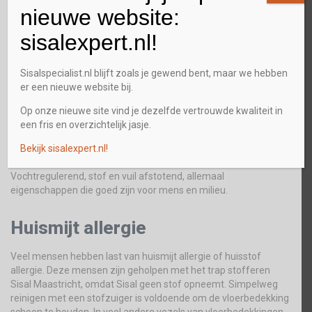
Duurzaamheid
nieuwe website:
sisalexpert.nl!
Sisal is, om de reden dat het zo sterk en een natuurproduct is,
daarom ook duurzaam en een trap stofferen Sisal Maastricht is
daarom voordeliger als het met Sisal gebeurt. Deze
Sisalspecialist.nl blijft zoals je gewend bent, maar we hebben
trapbekleding gaat veel en veel langer mee dan welke andere
er een nieuwe website bij.
bekleding ook. IJzersterk en veilig op de trap vanwege zijn
antislip eigenschap. Kijk op
www.sisalspecialist.nl
voor een
Op onze nieuwe site vind je dezelfde vertrouwde kwaliteit in
overzicht van onze prachtige collectie. Geef uw huis een nieuwe
een fris en overzichtelijk jasje.
look met kleden of trapbekleding van Sisal. Vanzelfsprekend
kunt u de Sisal ook kamerbreed laten leggen als vloerbedekking.
Bekijk sisalexpert.nl!
Sisal kan gebruikt worden op een vloer met vloerverwarming.
Vochtregulerend, stof en vuil afstotend, allemaal
eigenschappen die goed zijn voor mens en milieu.
Huismijt allergie
Veel mensen hebben last van huismijt allergie of huisstof
allergie. Deze mensen zijn geholpen met het trap stofferen
Sisal Maastricht, omdat Sisal geen stof opneemt. Simpelweg
reinigen met een stofzuiger is voldoende om de vloerbedekking