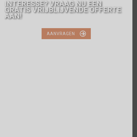
INTERESSE? VRAAG NU EEN
GRATIS VRIJBLIJVENDE OFFERTE
AAN!

AANVRAGEN