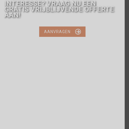
INTERESSE? VRAAG NU EEN
GRATIS VRIJBLIJVENDE OFFERTE
AAN!

AANVRAGEN