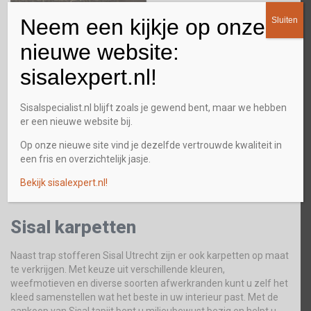
Neem een kijkje op onze
Sluiten
nieuwe website:
Warmte-isolerend
sisalexpert.nl!
Naast warmte-isolerend krijg je met de trap stofferen Sisal
Utrecht ook direct een warme en stoere uitstraling door de
Sisalspecialist.nl blijft zoals je gewend bent, maar we hebben
natuurlijke kleuren. Sisal is slijtvast en van nature antistatisch.
er een nieuwe website bij.
Bijzonder geschikt ook voor kantoren. Door zijn oersterke vezel
Op onze nieuwe site vind je dezelfde vertrouwde kwaliteit in
kan hij zich verzetten tegen de lastige wielen van bureaustoelen
een fris en overzichtelijk jasje.
die normaal gesproken veel schade aan houten vloeren en
vloerbedekking toebrengen. Laat uw trappen door ons bekleden
Bekijk sisalexpert.nl!
en investeer in duurzaamheid.
Sisal karpetten
Naast trap stofferen Sisal Utrecht zijn er ook karpetten op maat
te verkrijgen. Met keuze uit verschillende kleuren,
weefmotieven en diverse soorten afwerkranden kunt u zelf het
kleed samenstellen wat het beste in uw interieur past. Met de