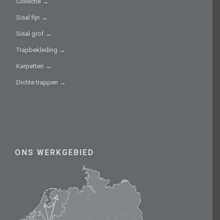
Collectie →
Sisal fijn →
Sisal grof →
Trapbekleding →
Karpetten →
Dichte trappen →
ONS WERKGEBIED