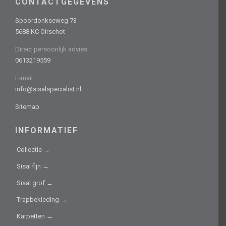
CONTACTGEGEVENS
Spoordonkseweg 73
5688 KC Oirschot
Direct persoonlijk advies
0613219559
E-mail
info@sisalspecialist.nl
Sitemap
INFORMATIEF
Collectie →
Sisal fijn →
Sisal grof →
Trapbekleding →
Karpetten →