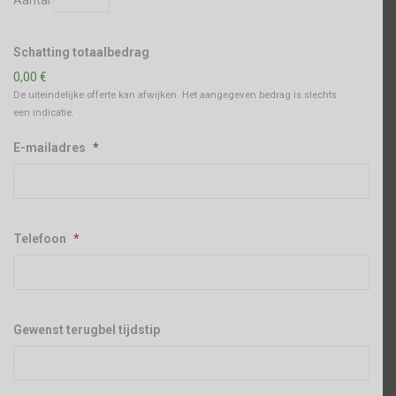
Schatting totaalbedrag
0,00 €
De uiteindelijke offerte kan afwijken. Het aangegeven bedrag is slechts
een indicatie.
E-mailadres
*
Telefoon
*
Gewenst terugbel tijdstip