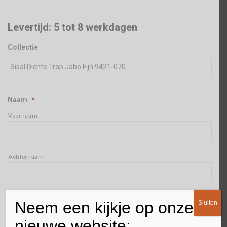
Levertijd: 5 tot 8 werkdagen
Collectie
Naam
*
Voornaam
Achternaam
Adres
*
Neem een kijkje op onze
Sluiten
Straat + huisnummer
nieuwe website: