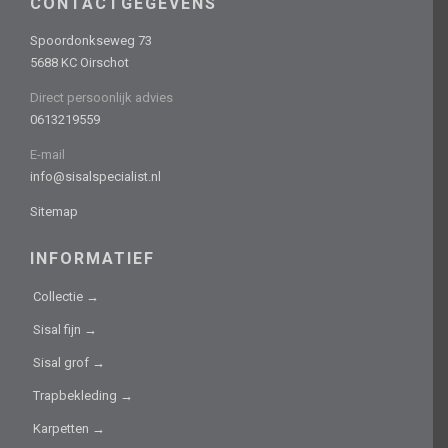
CONTACTGEGEVENS
Spoordonkseweg 73
5688 KC Oirschot
Direct persoonlijk advies
0613219559
E-mail
info@sisalspecialist.nl
Sitemap
INFORMATIEF
Collectie →
Sisal fijn →
Sisal grof →
Trapbekleding →
Karpetten →