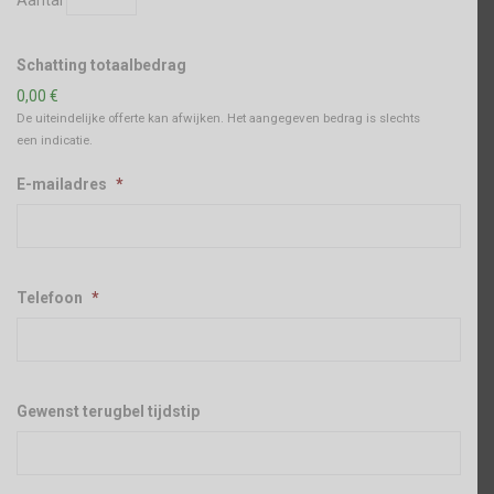
Schatting totaalbedrag
0,00 €
De uiteindelijke offerte kan afwijken. Het aangegeven bedrag is slechts
een indicatie.
E-mailadres
*
Telefoon
*
Gewenst terugbel tijdstip