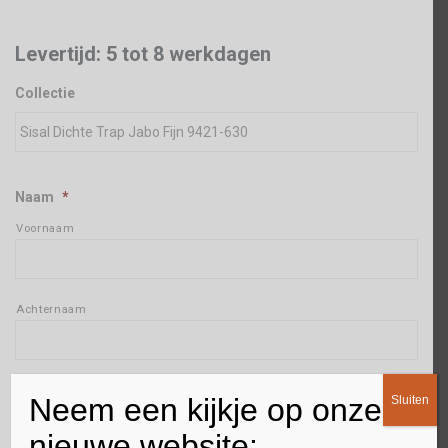
Levertijd: 5 tot 8 werkdagen
Collectie
Naam
*
Voornaam
Achternaam
Adres
*
Neem een kijkje op onze
Sluiten
Straat + huisnummer
nieuwe website: