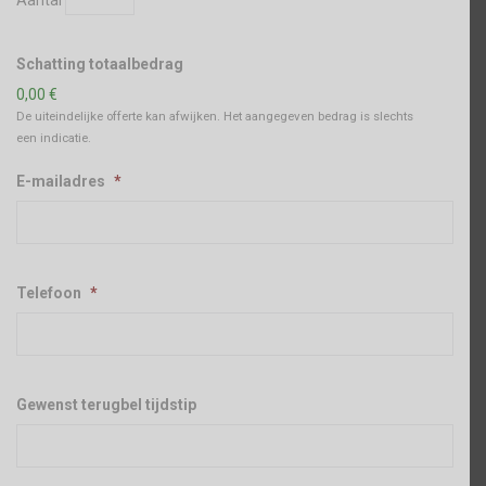
Schatting totaalbedrag
0,00 €
De uiteindelijke offerte kan afwijken. Het aangegeven bedrag is slechts
een indicatie.
E-mailadres
*
Telefoon
*
Gewenst terugbel tijdstip