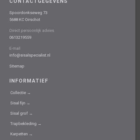
CONTACTGEGEVENS
Spoordonkseweg 73
5688 KC Oirschot
Direct persoonlijk advies
0613219559
E-mail
info@sisalspecialist.nl
Sitemap
INFORMATIEF
Collectie →
Sisal fijn →
Sisal grof →
Trapbekleding →
Karpetten →