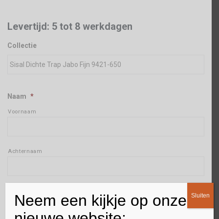
Levertijd: 5 tot 8 werkdagen
Collectie
Naam
*
Voornaam
Achternaam
Adres
*
Neem een kijkje op onze
Sluiten
Straat + huisnummer
nieuwe website: