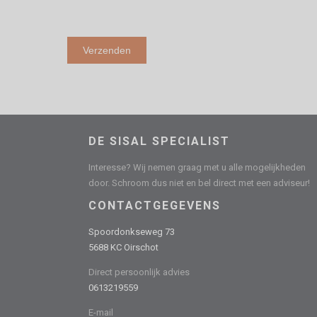
DE SISAL SPECIALIST
Interesse? Wij nemen graag met u alle mogelijkheden
door. Schroom dus niet en bel direct met een adviseur!
CONTACTGEGEVENS
Spoordonkseweg 73
5688 KC Oirschot
Direct persoonlijk advies
0613219559
E-mail