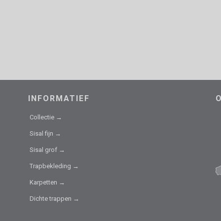
INFORMATIEF
Collectie →
Sisal fijn →
Sisal grof →
Trapbekleding →
Karpetten →
Dichte trappen →