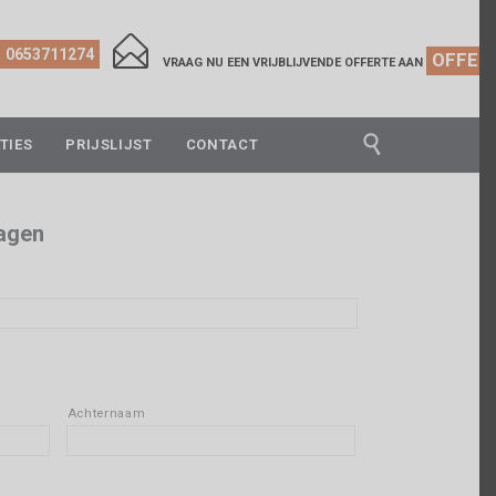

0653711274
OFFER
VRAAG NU EEN VRIJBLIJVENDE OFFERTE AAN

TIES
PRIJSLIJST
CONTACT
dagen
Achternaam