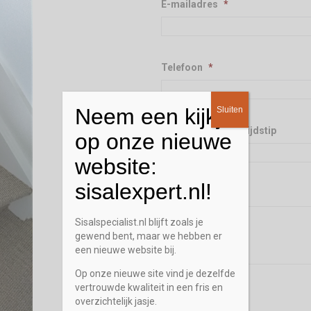
E-mailadres
*
Telefoon
*
Neem een kijkje
Sluiten
Gewenst terugbel tijdstip
op onze nieuwe
website:
sisalexpert.nl!
Opmerking / Vraag
Sisalspecialist.nl blijft zoals je
gewend bent, maar we hebben er
een nieuwe website bij.
Op onze nieuwe site vind je dezelfde
vertrouwde kwaliteit in een fris en
overzichtelijk jasje.