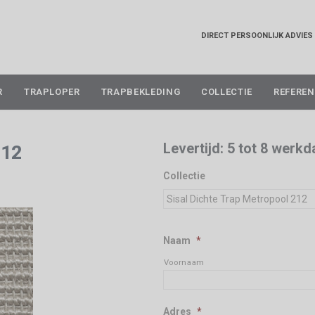
DIRECT PERSOONLIJK ADVIES
Skip
R
TRAPLOPER
TRAPBEKLEDING
COLLECTIE
REFEREN
to
content
Levertijd: 5 tot 8 werk
212
Collectie
Naam
*
Voornaam
Adres
*