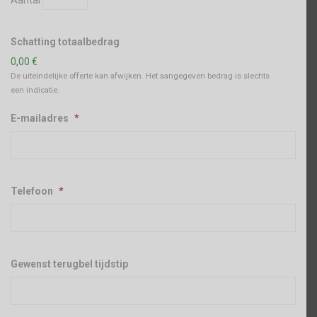
Schatting totaalbedrag
0,00 €
De uiteindelijke offerte kan afwijken. Het aangegeven bedrag is slechts
een indicatie.
E-mailadres
*
Telefoon
*
Gewenst terugbel tijdstip