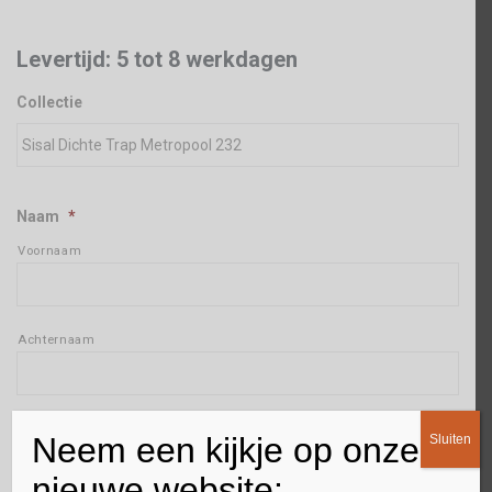
Levertijd: 5 tot 8 werkdagen
Collectie
Naam
*
Voornaam
Achternaam
Adres
*
Neem een kijkje op onze
Sluiten
Straat + huisnummer
nieuwe website: