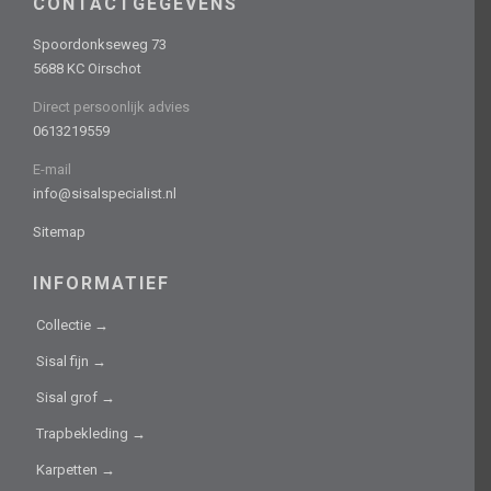
CONTACTGEGEVENS
Spoordonkseweg 73
5688 KC Oirschot
Direct persoonlijk advies
0613219559
E-mail
info@sisalspecialist.nl
Sitemap
INFORMATIEF
Collectie →
Sisal fijn →
Sisal grof →
Trapbekleding →
Karpetten →