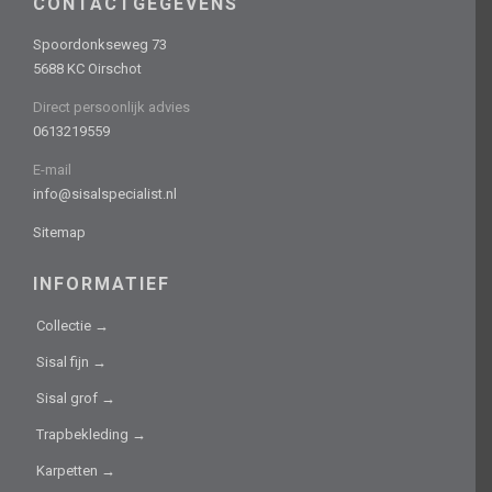
CONTACTGEGEVENS
Spoordonkseweg 73
5688 KC Oirschot
Direct persoonlijk advies
0613219559
E-mail
info@sisalspecialist.nl
Sitemap
INFORMATIEF
Collectie →
Sisal fijn →
Sisal grof →
Trapbekleding →
Karpetten →