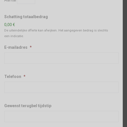
Schatting totaalbedrag
0,00 €
De uiteindelijke offerte kan afwijken. Het aangegeven bedrag is slechts
een indicatie.
E-mailadres
*
Telefoon
*
Gewenst terugbel tijdstip