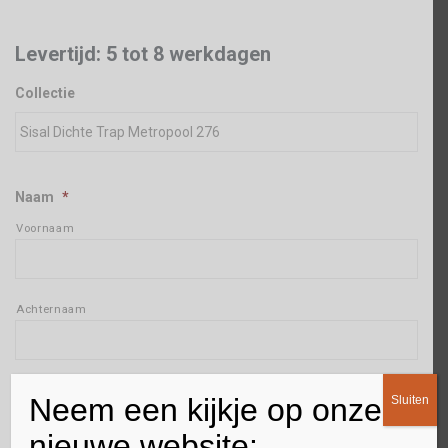
Levertijd: 5 tot 8 werkdagen
Collectie
Naam
*
Voornaam
Achternaam
Adres
*
Neem een kijkje op onze
Sluiten
Straat + huisnummer
nieuwe website: