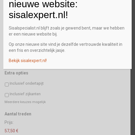
nieuwe website:
Straat + huisnummer
sisalexpert.nl!
Plaats
Sisalspecialist.nl blijft zoals je gewend bent, maar we hebben
er een nieuwe website bij.
Op onze nieuwe site vind je dezelfde vertrouwde kwaliteit in
Postcode
een fris en overzichtelijk jasje.
Bekijk sisalexpert.nl!
Extra opties
Inclusief ondertapijt
Inclusief zijkanten
Meerdere keuzes mogelijk
Aantal
Aantal treden
Prijs:
57,50 €