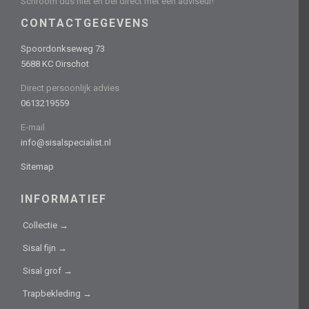
Schroom dus niet en bel direct met een adviseur!
CONTACTGEGEVENS
Spoordonkseweg 73
5688 KC Oirschot
Direct persoonlijk advies
0613219559
E-mail
info@sisalspecialist.nl
Sitemap
INFORMATIEF
Collectie →
Sisal fijn →
Sisal grof →
Trapbekleding →