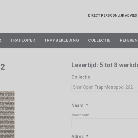
DIRECT PERSOONLIJK ADVIES
Skip
R
TRAPLOPER
TRAPBEKLEDING
COLLECTIE
REFEREN
to
content
Levertijd: 5 tot 8 werk
62
Collectie
Naam
*
Voornaam
Adres
*