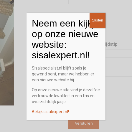
Telefoon
*
Neem een kijkje
Sluiten
op onze nieuwe
website:
Gewenst terugbel tijdstip
sisalexpert.nl!
Sisalspecialist.nl blijft zoals je
Opmerking / Vraag
gewend bent, maar we hebben er
een nieuwe website bij.
Op onze nieuwe site vind je dezelfde
vertrouwde kwaliteit in een fris en
overzichtelijk jasje.
Bekijk sisalexpert.nl!