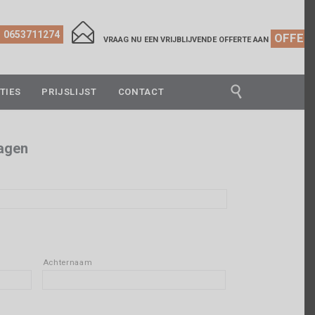

0653711274
OFFER
VRAAG NU EEN VRIJBLIJVENDE OFFERTE AAN

TIES
PRIJSLIJST
CONTACT
dagen
Achternaam