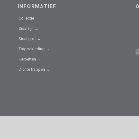
INFORMATIEF
Collectie →
Sisal fijn →
Sisal grof →
Trapbekleding →
Karpetten →
Dichte trappen →