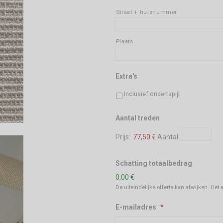
Straat + huisnummer
Plaats
Extra's
Inclusief ondertapijt
Aantal
Aantal treden
Prijs:
77,50 €
Aantal
Schatting totaalbedrag
0,00 €
De uiteindelijke offerte kan afwijken. Het
E-mailadres
*