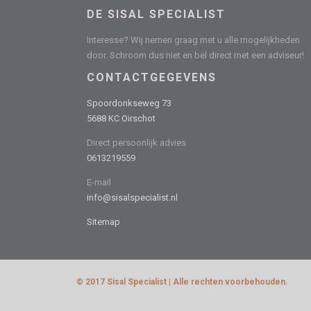
DE SISAL SPECIALIST
Interesse? Wij nemen graag met u alle mogelijkheden
door. Schroom dus niet en bel direct met een adviseur!
CONTACTGEGEVENS
Spoordonkseweg 73
5688 KC Oirschot
Direct persoonlijk advies
0613219559
E-mail
info@sisalspecialist.nl
Sitemap
© 2017 Sisal Specialist | Alle rechten voorbehouden.