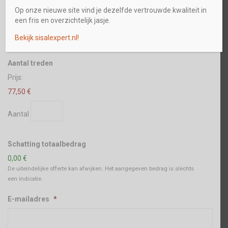
Op onze nieuwe site vind je dezelfde vertrouwde kwaliteit in
Extra's
een fris en overzichtelijk jasje.
Inclusief ondertapijt
Bekijk sisalexpert.nl!
Aantal
Aantal treden
Prijs:
77,50 €
Aantal
Schatting totaalbedrag
0,00 €
De uiteindelijke offerte kan afwijken. Het aangegeven bedrag is slechts
een indicatie.
E-mailadres
*