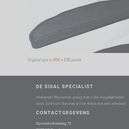
Original size is
400 × 230
pixels
DE SISAL SPECIALIST
Interesse? Wij nemen graag met u alle mogelijkheden
door. Schroom dus niet en bel direct met een adviseur!
CONTACTGEGEVENS
Spoordonkseweg 73