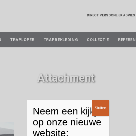
DIRECT PERSOONLIJK ADVIES
Skip
R
TRAPLOPER
TRAPBEKLEDING
COLLECTIE
REFEREN
to
content
Attachment
Neem een kijkje
Sluiten
op onze nieuwe
website: