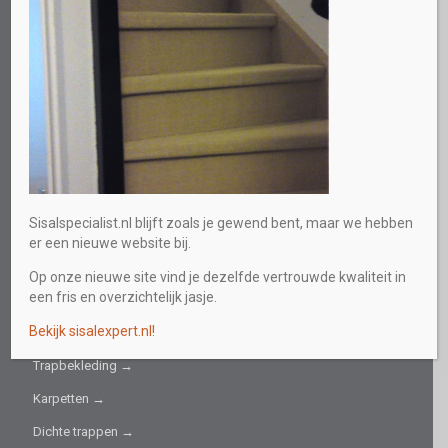
Spoordonkseweg 73
5688 KC Oirschot
Direct persoonlijk advies
0613219559
E-mail
info@sisalspecialist.nl
Sitemap
Sisalspecialist.nl blijft zoals je gewend bent, maar we hebben
INFORMATIEF
er een nieuwe website bij.
Collectie →
Op onze nieuwe site vind je dezelfde vertrouwde kwaliteit in
een fris en overzichtelijk jasje.
Sisal fijn →
Bekijk sisalexpert.nl!
Sisal grof →
Trapbekleding →
Karpetten →
Dichte trappen →