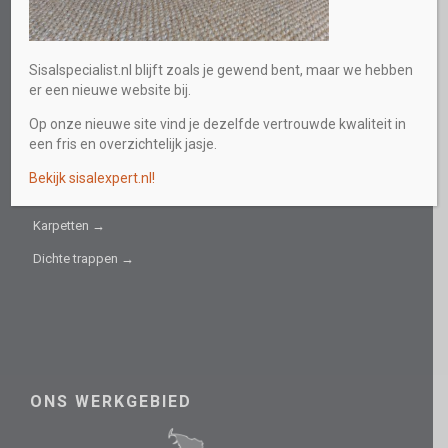
Sitemap
INFORMATIEF
Sisalspecialist.nl blijft zoals je gewend bent, maar we hebben
er een nieuwe website bij.
Collectie →
Op onze nieuwe site vind je dezelfde vertrouwde kwaliteit in
Sisal fijn →
een fris en overzichtelijk jasje.
Sisal grof →
Bekijk sisalexpert.nl!
Trapbekleding →
Karpetten →
Dichte trappen →
ONS WERKGEBIED