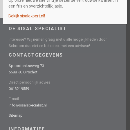
Op onze nieuwe site vind je dezelfde vertrouwde kwaliteit in
een fris en overzichtelijk jasje.
Bekijk sisalexpert.nl!
DE SISAL SPECIALIST
Interesse? Wij nemen graag met u alle mogelijkheden door.
Schroom dus niet en bel direct met een adviseur!
CONTACTGEGEVENS
Spoordonkseweg 73
5688 KC Oirschot
Direct persoonlijk advies
0613219559
E-mail
info@sisalspecialist.nl
Sitemap
INFORMATIEF