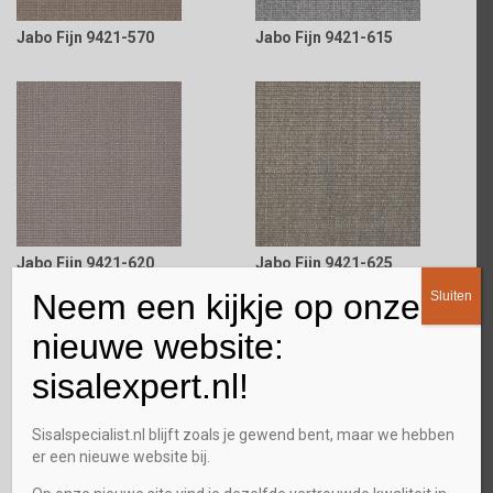
Jabo Fijn 9421-570
Jabo Fijn 9421-615
Jabo Fijn 9421-620
Jabo Fijn 9421-625
Neem een kijkje op onze
Sluiten
nieuwe website:
sisalexpert.nl!
Sisalspecialist.nl blijft zoals je gewend bent, maar we hebben
er een nieuwe website bij.
Jabo Fijn 9421-630
Jabo Fijn 9421-650